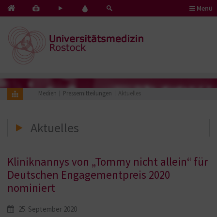
Menü
Kontakt
Pflege
Blut
&
mit
spenden
Notfälle
Herz
Medien
Pressemitteilungen
Aktuelles
Aktuelles
Kliniknannys von „Tommy nicht allein“ für
Deutschen Engagementpreis 2020
nominiert
25. September 2020