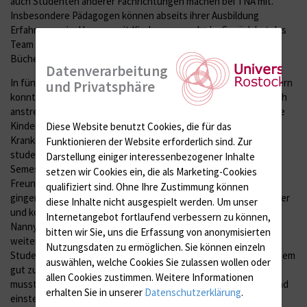
auch Studenten anderer Fachrichtungen machen bei TNA mit.
Insbesondere Pädagogen können abseits ihrer Ausbildung
Erfahrungen im Umgang mit Kindern sammeln. Im Gepäck hat das
Team eine große Auswahl an Gesellschaftsspielen, Basteleien,
Büchern und natürlich immer ein offenes Ohr und ein Lächeln.
Datenverarbeitung
In fünf Jahren haben die Kliniknannys viel erlebt. Über 130 Kindern
und Privatsphäre
konnten sie mittlerweile von dem eintönigen und manchmal auch
anstrengenden Krankenhausaufenthalt etwas ablenken. „Einige
Kinder, die wegen ihrer chronischen Erkrankung regelmäßig im
Diese Website benutzt Cookies, die für das
Krankenhaus sind, begleiten wir länger“, sagt Jana David, die
Funktionieren der Website erforderlich sind.
Zur
studentische Projektleiterin und Medizinstudentin im 10.
Darstellung einiger interessenbezogener Inhalte
Semester. Da sind schon kleine Freundschaften entstanden:
setzen wir Cookies ein, die als Marketing-Cookies
Freundschaften, die bei schwerkranken Kindern bis in den Tod
qualifiziert sind. Ohne Ihre Zustimmung können
gingen. „Solche Schicksalsschläge sind für uns besonders schwer
diese Inhalte nicht ausgespielt werden.
Um unser
und kosten viel Kraft“, so David. In Gruppentreffen sprechen die
Internetangebot fortlaufend verbessern zu können,
Nannys über den Abschied, wie sie damit umgehen und auch
bitten wir Sie, uns die Erfassung von anonymisierten
weitermachen können. Für die Stationsschwestern sind die
Nutzungsdaten zu ermöglichen.
Sie können einzeln
Studenten, die mit ihren buntbedruckten Shirts schon von Weitem
auswählen, welche Cookies Sie zulassen wollen oder
gut zu erkennen sind, gern gesehen. Während des Lockdowns
allen Cookies zustimmen. Weitere Informationen
mussten die Kliniknannys ihren Dienst allerdings vorrübergehend
erhalten Sie in unserer
Datenschutzerklärung
.
einstellen. Das TNA-Team betreut nun aber wieder die Kinder