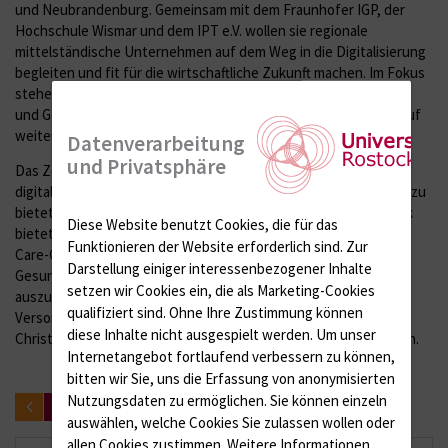
und Neubrandenburg. Gemeinsam mit dem Fraunhofer IGP, der
Hochschule Wismar und dem IPT e.V. wollen sie regionale
mittelständische Unternehmen auf dem Weg in die Digitalisierung
begleiten und fit für die wirtschaftliche Zukunft machen. Im Fokus
stehen zunächst Unternehmen aus Tourismus, Medizintechnik
und Gesundheitswirtschaft, künftig soll das Projekt aber auch auf
weitere Branchen ausgeweitet werden.
Datenverarbeitung
und Privatsphäre
Das Zentrum will interessierte Firmen bei ihren Schritten in die
digitale Welt begleiten und dabei tatkräftig zur Seite stehen. Dazu
bietet es kostenlose Schulungen und Workshops an. In Rostock
Diese Website benutzt Cookies, die für das
bietet die Unimedizin Versorgungsstrukturen GmbH mit einem
Funktionieren der Website erforderlich sind.
Zur
Care-Center eine Plattform für Unternehmen aus der
Darstellung einiger interessenbezogener Inhalte
Gesundheitsbranche, sich untereinander zu vernetzen und
setzen wir Cookies ein, die als Marketing-Cookies
auszutauschen. "So helfen wir dabei, die telemedizinische
qualifiziert sind. Ohne Ihre Zustimmung können
Versorgung im ländlichen Raum voranzutreiben", sagt Prof. Dr.
diese Inhalte nicht ausgespielt werden.
Um unser
Christian Schmidt, Ärztlicher Vorstand der Rostocker Unimedizin.
Internetangebot fortlaufend verbessern zu können,
bitten wir Sie, uns die Erfassung von anonymisierten
Nutzungsdaten zu ermöglichen.
Sie können einzeln
zurück
auswählen, welche Cookies Sie zulassen wollen oder
allen Cookies zustimmen. Weitere Informationen