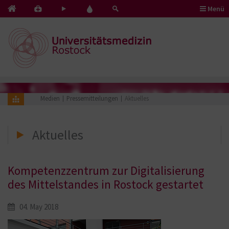
Menü
Kontakt
Pflege
Blut
&
mit
spenden
Notfälle
Herz
Medien
Pressemitteilungen
Aktuelles
Aktuelles
Kompetenzzentrum zur Digitalisierung
des Mittelstandes in Rostock gestartet
04. May 2018