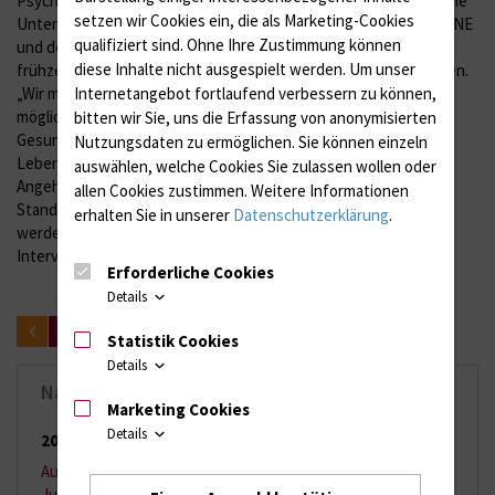
Psychosomatik und Psychotherapeutische Medizin. Die häusliche
setzen wir Cookies ein, die als Marketing-Cookies
Unterstützung ergänzt die Angebote der Memory Klinik des DZNE
qualifiziert sind. Ohne Ihre Zustimmung können
und der Universitätsmedizin Rostock und ermöglicht so eine
diese Inhalte nicht ausgespielt werden.
Um unser
frühzeitige Diagnose und Behandlung von Demenzerkrankungen.
Internetangebot fortlaufend verbessern zu können,
„Wir möchten die Menschen mit Demenz und ihre Familien
möglichst frühzeitig in das regional verfügbare
bitten wir Sie, uns die Erfassung von anonymisierten
Gesundheitssystem einbinden. Hierdurch verbessern wir die
Nutzungsdaten zu ermöglichen.
Sie können einzeln
Lebensqualität der Patienten und entlasten zugleich ihre
auswählen, welche Cookies Sie zulassen wollen oder
Angehörigen“, sagt Prof. Dr. Wolfgang Hoffmann,
allen Cookies zustimmen. Weitere Informationen
Standortsprecher des DZNE Rostock/Greifswald. Die Besuche
erhalten Sie in unserer
Datenschutzerklärung
.
werden jedes Jahr wiederholt, um nachzuprüfen, ob die
Interventionsmaßnahmen weiterhin wirksam sind.
Erforderliche Cookies
Details
zurück
Statistik Cookies
Details
Nachrichten-Archiv
Marketing Cookies
Details
2026
(65 Einträge)
August 2026
(2 Einträge)
Juli 2026
(11 Einträge)