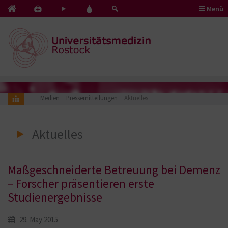
Menü
Kontakt
Pflege
Blut
&
mit
spenden
Notfälle
Herz
Medien
Pressemitteilungen
Aktuelles
Aktuelles
Maßgeschneiderte Betreuung bei Demenz
– Forscher präsentieren erste
Studienergebnisse
29. May 2015