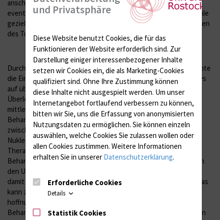
anschließend mit radioaktiver Flüssigkeit gefüllt wird und so die
und Privatsphäre
eventuell verbliebenen Tumorreste am Rand der Resektionshöhle
gezielt und nebenwirkungsarm bestrahlt und so ein Nachwachsen
des Tumors verzögern oder gänzlich verhindern soll.
Diese Website benutzt Cookies, die für das
Funktionieren der Website erforderlich sind.
Zur
Darstellung einiger interessenbezogener Inhalte
Durch die am Klinikum Rostock durchgeführte Behandlung konnte
setzen wir Cookies ein, die als Marketing-Cookies
die Ein-Jahres-Überlebensrate nach Auftreten des Tumorrezidivs
qualifiziert sind. Ohne Ihre Zustimmung können
auf über 60 Prozent gesteigert werden, die mittlere
diese Inhalte nicht ausgespielt werden.
Um unser
Überlebenszeit der seit 2005 behandelten 13 Patienten beträgt
Internetangebot fortlaufend verbessern zu können,
mittlerweile 69 Wochen. Ermöglicht wurden diese
bitten wir Sie, uns die Erfassung von anonymisierten
Behandlungserfolge durch die enge Kooperation im Klinikum
Nutzungsdaten zu ermöglichen.
Sie können einzeln
zwischen den Abteilungen und Kliniken für Neurochirurgie,
auswählen, welche Cookies Sie zulassen wollen oder
Nuklearmedizin und Strahlentherapie. „Mit dem Erfolg dieser
allen Cookies zustimmen. Weitere Informationen
Therapie liegt unsere Arbeitsgruppe sogar deutlich über den
erhalten Sie in unserer
Datenschutzerklärung
.
Behandlungsergebnissen, die unlängst in einer großen Studie in
den USA erzielt worden sind“, sagt Professor Piek. „Wir werden
damit diese Patienten sicherlich nicht definitiv heilen können, das
Erforderliche Cookies
kann zur Zeit niemand. Aber wir können den Patienten in dieser
Details
hoffnungslosen Situation ein zusätzliches risikoarmes
Behandlungsverfahren anbieten, das nach den bisherigen Daten
Statistik Cookies