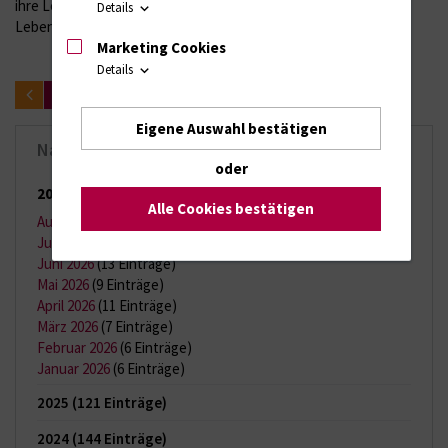
ihre Lebenserwartung weiter deutlich verlängert und ihre
Details
Lebensqualität nicht beeinträchtigt.“
Marketing Cookies
Details
zurück
Eigene Auswahl bestätigen
Nachrichten-Archiv
oder
2026
(65 Einträge)
Alle Cookies bestätigen
August 2026
(2 Einträge)
Juli 2026
(11 Einträge)
Juni 2026
(13 Einträge)
Mai 2026
(9 Einträge)
April 2026
(11 Einträge)
März 2026
(7 Einträge)
Februar 2026
(6 Einträge)
Januar 2026
(6 Einträge)
2025
(121 Einträge)
2024
(144 Einträge)