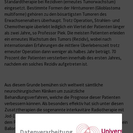
Standardtherapie bei Rezidiven (erneutes Tumorwachstum)
eingesetzt. Bestimmte Formen der Hirntumoren (Glioblastoma
multiforme) gehören zu den bösartigsten Tumoren des
Erwachsenenalters überhaupt. Trotz Operation, Strahlen- und
Chemotherapie überlebt lediglich ein Viertel der Patienten länger
als zwei Jahre, so Professor Piek. Die meisten Patienten erleiden
ein erneutes Wachstum des Tumors (Rezidiv), wobei nach
internationalen Erfahrungen die mittlere Überlebenszeit trotz
erneuter Operation dann weniger als halbes Jahr beträgt. 70
Prozent der Patienten versterben innerhalb des ersten Jahres,
nachdem ein solches Rezidiv aufgetreten ist.
Aus diesem Grunde bemühen sich weltweit sämtliche
neurochirurgischen Kliniken um zusätzliche
Behandlungsverfahren, welche die Prognose dieser Patienten
verbessern können. Als besonders effektiv hat sich unter diesen
Zusatztherapien die sogenannte interkavitäre Radiotherapie mit
Jod-125 (Gliasite RTS TM) erwiesen. Bei diesem Verfahren wird
dem Patienten nach der Entfernung seines Rezidiv-Hirntumors ein
Ballonkatheter in die Tumorhöhle implantiert, welcher
Datenverarbeitung