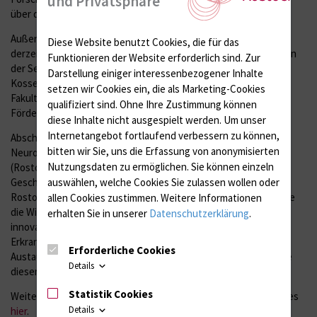
und Privatsphäre
über den aktuellen Stand in den Neurowissenschaften aus.
Außerdem präsentierten 24 Teilnehmer mit Postern ihre
Diese Website benutzt Cookies, die für das
derzeitigen Projekte. Die Wissenschaftlerinnen Anna Bartalis von
Funktionieren der Website erforderlich sind.
Zur
der Sektion für Translationale Neurodegeneration „Albrecht
Darstellung einiger interessenbezogener Inhalte
Kossel“ in Rostock und Jessica Santiago der medizinischen
setzen wir Cookies ein, die als Marketing-Cookies
Fakultät aus Lund erhielten für die besten Poster eine
qualifiziert sind. Ohne Ihre Zustimmung können
Fördersumme von jeweils 500 Euro.
diese Inhalte nicht ausgespielt werden.
Um unser
Internetangebot fortlaufend verbessern zu können,
Abschließend unterzeichneten die Koordinatoren des United
bitten wir Sie, uns die Erfassung von anonymisierten
Neuroscience Campus Lund-Rostock, Prof. Alexander Storch
Nutzungsdaten zu ermöglichen.
Sie können einzeln
(Rostock) und Prof. Per Odin (Lund), eine gemeinsame
Geschäftsordnung, um die zukünftige Vernetzung zwischen
auswählen, welche Cookies Sie zulassen wollen oder
Rostock und Lund zu stärken. Gemeinsame Veranstaltungen wie
allen Cookies zustimmen. Weitere Informationen
die Winter School, wissenschaftliche Projekte zur Entwicklung
erhalten Sie in unserer
Datenschutzerklärung
.
innovativer Therapiekonzepte bei neurodegenerativen
Erkrankungen wie Parkinson oder Alzheimer sowie
Erforderliche Cookies
Austauschprogramme zur Fort- und Weiterbildung sind die Ziele
Details
dieser Kooperation.
Statistik Cookies
Weitere Informationen zum United Neuroscience Campus gibt es
Details
hier
.