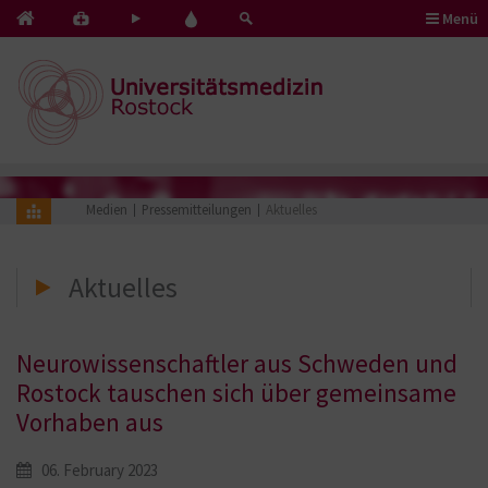
Menü
Kontakt
Pflege
Blut
&
mit
spenden
Notfälle
Herz
Medien
Pressemitteilungen
Aktuelles
Aktuelles
Neurowissenschaftler aus Schweden und
Rostock tauschen sich über gemeinsame
Vorhaben aus
06. February 2023