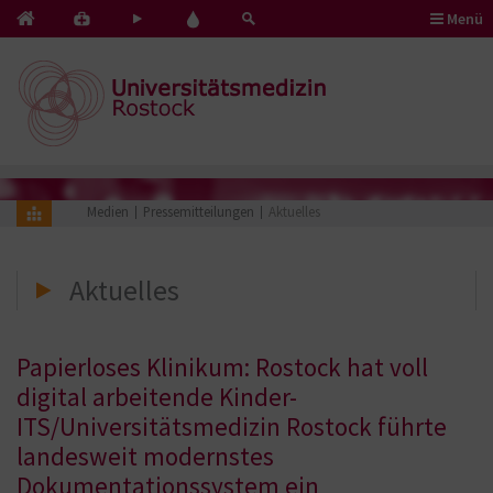
Menü
Kontakt
Pflege
Blut
&
mit
spenden
Notfälle
Herz
Medien
Pressemitteilungen
Aktuelles
Aktuelles
Papierloses Klinikum: Rostock hat voll
digital arbeitende Kinder-
ITS/Universitätsmedizin Rostock führte
landesweit modernstes
Dokumentationssystem ein