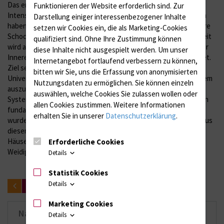
Das erste digitale PDMS wurde in Rostock 2008 auf der
Funktionieren der Website erforderlich sind.
Zur
Intensivstation des Perioperativen Zentrums etabliert. Seitdem
Darstellung einiger interessenbezogener Inhalte
haben mehrere Abteilungen des Hauses, wie der interdisziplinäre
setzen wir Cookies ein, die als Marketing-Cookies
Schockraum und die Kinder-ITS das System übernommen. Derzeit
qualifiziert sind. Ohne Ihre Zustimmung können
wird an der Einführung auf der Intensivstation des Zentrums für
diese Inhalte nicht ausgespielt werden.
Um unser
Innere Medizin und in der klinischen Anästhesie im OP gearbeitet.
Internetangebot fortlaufend verbessern zu können,
Ziel sei es, den gesamten Intensiv- und OP-Bereich der
bitten wir Sie, uns die Erfassung von anonymisierten
Universitätsmedizin Rostock mit dem digitalen Erfassungssystem
Nutzungsdaten zu ermöglichen.
Sie können einzeln
auszustatten, so Dr. Weidig. Das auf der Kinder-ITS etablierte
auswählen, welche Cookies Sie zulassen wollen oder
System COPRA in der Version 6 ist eine Neuentwicklung, die sich
allen Cookies zustimmen. Weitere Informationen
fundamental von den vorherigen Versionen unterscheidet. Es
erhalten Sie in unserer
Datenschutzerklärung
.
wurde zunächst nur an bundesweit vier Häusern eingesetzt. „Aus
diesem Grund kommen auch regelmäßig Kollegen aus anderen
Häusern zu uns, um das System in der Praxis zu erleben“, so Dr.
Erforderliche Cookies
Weidig.
Details
Statistik Cookies
Details
zurück
Marketing Cookies
Nachrichten-Archiv
Details