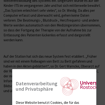
Weiterentwicklung des Systems ein. Eingeführt wurde es auf der
Kinder-ITS im vergangenen Jahr und hat sich mittlerweile bewährt.
„Das System erleichtert sehr vieles“, so Dr. Weidig. Da alles per
Computer erfasst und überwacht wird, gehen keine Daten
verloren. Die Beatmungs-, Blutdruck-, Herzfrequenz- und andere
Werte werden automatisch von den Medizingeräten übernommen,
so dass der Fortgang der Therapie von der Aufnahme bis zur
Entlassung des Patienten lückenlos erfasst und dargestellt
werden kann.
Auf der Station hat sich das neue System fest etabliert. „Früher
sind wir mit einem Rollwagen von Bett zu Bett gefahren und
haben in den Akten geblättert“, so Dr. Gert Warncke, Oberarzt auf
der Kinder-ITS. Heute befindet sich an jedem Bett ein Computer,
der mit allen Medizingeräten der Station und anderen
Informationssystemen des Klinikums vernetzt ist. Auf einem
Datenverarbeitung
Bildschirm werden so alle Daten zu einem Patienten gebündelt
und Privatsphäre
und übersichtlich dargestellt.
Diese Website benutzt Cookies, die für das