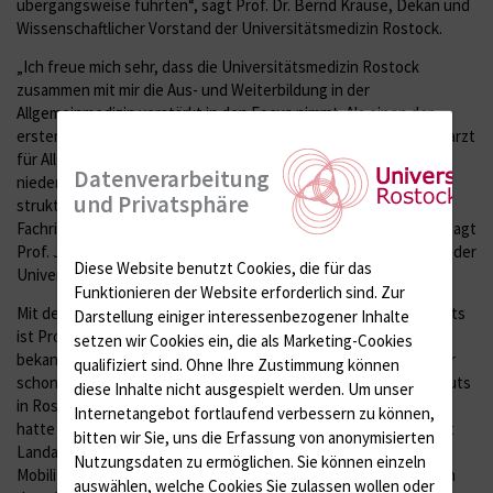
übergangsweise führten“, sagt Prof. Dr. Bernd Krause, Dekan und
Wissenschaftlicher Vorstand der Universitätsmedizin Rostock.
„Ich freue mich sehr, dass die Universitätsmedizin Rostock
zusammen mit mir die Aus- und Weiterbildung in der
Allgemeinmedizin verstärkt in den Focus nimmt. Als einen der
ersten Schritte werde ich die Aus- und Weiterbildung zum Facharzt
für Allgemeinmedizin intern – und auch im Verbund mit
Datenverarbeitung
niedergelassenen Arztpraxen – ausbauen und teilweise neu
und Privatsphäre
strukturieren, um die Attraktivität dieser medizinischen
Fachrichtung für zukünftige Ärztinnen und Ärzte zu erhöhen“, sagt
Prof. Jendyk, neuer Direktor des Instituts für Allgemeinmedizin der
Diese Website benutzt Cookies, die für das
Universitätsmedizin Rostock.
Funktionieren der Website erforderlich sind.
Zur
Mit dem bisherigen, kommissarischen Leitungsteam des Instituts
Darstellung einiger interessenbezogener Inhalte
ist Prof. Jendyk durch seine bundesweite Vernetzung bestens
setzen wir Cookies ein, die als Marketing-Cookies
bekannt. Der Allgemeinmediziner in dritter Generation hat daher
qualifiziert sind. Ohne Ihre Zustimmung können
schon vor seinem Wechsel gemeinsam mit dem Team des Instituts
diese Inhalte nicht ausgespielt werden.
Um unser
in Rostock ein erstes Forschungsprojekt angestoßen. Zuletzt
Internetangebot fortlaufend verbessern zu können,
hatte das Institut für Allgemeinmedizin die Zusammenarbeit mit
bitten wir Sie, uns die Erfassung von anonymisierten
Landarztpraxen während studentischer Praktika durch das
Nutzungsdaten zu ermöglichen.
Sie können einzeln
Mobilitätsprojekt Stadt-Land-Doc gestärkt. Mehr Informationen
auswählen, welche Cookies Sie zulassen wollen oder