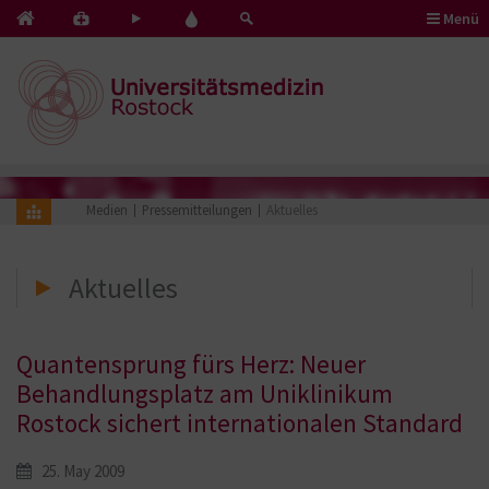
Menü
Kontakt
Pflege
Blut
&
mit
spenden
Notfälle
Herz
Medien
Pressemitteilungen
Aktuelles
Aktuelles
Quantensprung fürs Herz: Neuer
Behandlungsplatz am Uniklinikum
Rostock sichert internationalen Standard
25. May 2009