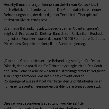
Herzrhythmusstörungen können am Uniklinikum Rostock jetzt
noch effektiver behandelt werden. Der Grund dafür ist ein neuer
Behandlungsplatz, der dank digitaler Technik die Therapie auf
höchstem Niveau ermöglicht.
„Der neue Behandlungsplatz bedeutet einen Quantensprung“,
zeigt sich Professor Dr. Dietmar Bänsch vom Uniklinikum Rostock
begeistert. Finanziert wurde das rund 500.000 Euro teure Gerät aus
Mitteln des Konjunkturpakets II der Bundesregierung.
„Das neue Gerät erleichtert die Behandlung sehr“, so Professor
Bänsch, der die Abteilung für Elektrophysiologie leitet. Das Gerät
der Firma Siemens arbeite wesentlich strahlungsärmer im Vergleich
zum Vorgängermodell, das mit einem konventionellen
Röntgengerät ausgestattet war. Patienten und Mitarbeiter seien
nun einer wesentlich geringeren Strahlenbelastung ausgesetzt.
Dies sei von besonderer Bedeutung, weil die Zahl der
elektrophysiologischen Eingriffe bei Herzrhythmusstörungen