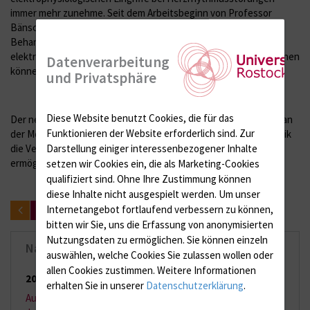
immer mehr zunehme. Seit dem Arbeitsbeginn von Professor
Bänsch vor eineinhalb Jahren wurden bereits rund 500
Behandlungen vorgenommen. „Wir werden die Zahl der
elektrophysiologischen Eingriffe nun auf rund 400 pro Jahr erhöhen
Datenverarbeitung
können“, so Professor Bänsch.
und Privatsphäre
Diese Website benutzt Cookies, die für das
Der neue Behandlungsplatz wird auch die Forschungsarbeiten an
Funktionieren der Website erforderlich sind.
Zur
der Medizinischen Fakultät vorantreiben, weil die digitale Technik
die Verarbeitung von Behandlungsdaten auf höchstem Niveau
Darstellung einiger interessenbezogener Inhalte
ermöglicht.
setzen wir Cookies ein, die als Marketing-Cookies
qualifiziert sind. Ohne Ihre Zustimmung können
diese Inhalte nicht ausgespielt werden.
Um unser
Internetangebot fortlaufend verbessern zu können,
zurück
bitten wir Sie, uns die Erfassung von anonymisierten
Nutzungsdaten zu ermöglichen.
Sie können einzeln
Nachrichten-Archiv
auswählen, welche Cookies Sie zulassen wollen oder
allen Cookies zustimmen. Weitere Informationen
2026
(65 Einträge)
erhalten Sie in unserer
Datenschutzerklärung
.
August 2026
(2 Einträge)