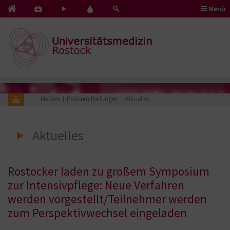
Menü
Kontakt
Pflege
Blut
&
mit
spenden
Notfälle
Herz
Medien
Pressemitteilungen
Aktuelles
Aktuelles
Rostocker laden zu großem Symposium
zur Intensivpflege: Neue Verfahren
werden vorgestellt/Teilnehmer werden
zum Perspektivwechsel eingeladen