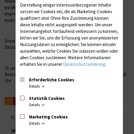
Wissensvermittlung in den Workshops, so Bubritzki. In zwölf
Darstellung einiger interessenbezogener Inhalte
parallel angebotenen Workshops werden neue Geräte
setzen wir Cookies ein, die als Marketing-Cookies
angewendet und getestet, neue Verfahren erörtert und
qualifiziert sind. Ohne Ihre Zustimmung können
ausprobiert.
diese Inhalte nicht ausgespielt werden.
Um unser
Internetangebot fortlaufend verbessern zu können,
bitten wir Sie, uns die Erfassung von anonymisierten
Erwartet werden rund 450 Teilnehmerinnen und Teilnehmer aus
Nutzungsdaten zu ermöglichen.
Sie können einzeln
Deutschland.
auswählen, welche Cookies Sie zulassen wollen oder
allen Cookies zustimmen. Weitere Informationen
erhalten Sie in unserer
Datenschutzerklärung
.
23. und 24. Oktober 2013, 9. Intensivpflegetage, HanseMesse
Rostock, Zur Hansemesse 1-2, 18106 Rostock; Beginn 24. 10., 9.00
Erforderliche Cookies
Uhr
Details
Statistik Cookies
zurück
Details
Marketing Cookies
Nachrichten-Archiv
Details
2026
(65 Einträge)