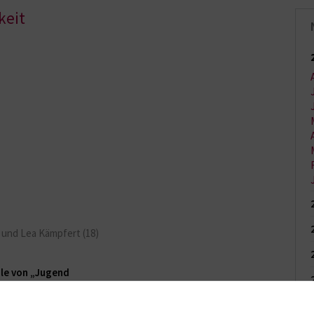
keit
8) und Lea Kämpfert (18)
le von „Jugend