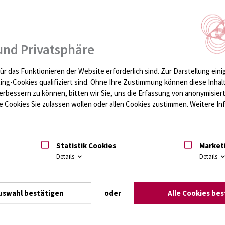
e in der
ahren am Donnerstag,
“ nach Erlangen. Paula
und Privatsphäre
ert (18) untersuchen in
plantate. Mit dabei ist
hüler entwickelt einen
ür das Funktionieren der Website erforderlich sind.
Zur Darstellung eini
atenübertragung.
ting-Cookies qualifiziert sind. Ohne Ihre Zustimmung können diese Inhal
erbessern zu können, bitten wir Sie, uns die Erfassung von anonymisie
aniel Klüß, Leiter der
 Cookies Sie zulassen wollen oder allen Cookies zustimmen. Weitere Inf
ogie im
nimedizin Rostock.
s Innoproof, in dem er
rnimmt. Dort durften
Statistik Cookies
Market
en Hüftgelenken
Details
Details
sammelt, um zu
egen und welchen
t Paula. Dafür
e lang mit einem
uswahl bestätigen
oder
Alle Cookies be
Körpergröße und das
so Paula. Die
es Gehen, Schlendern,