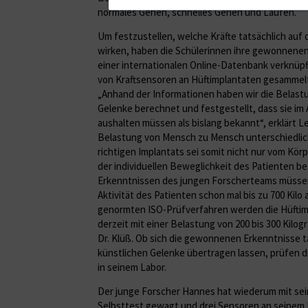
normales Gehen, schnelles Gehen und Laufen.
Um festzustellen, welche Kräfte tatsächlich auf 
wirken, haben die Schülerinnen ihre gewonnenen
einer internationalen Online-Datenbank verknüp
von Kraftsensoren an Hüftimplantaten gesammelt 
„Anhand der Informationen haben wir die Belast
Gelenke berechnet und festgestellt, dass sie im A
aushalten müssen als bislang bekannt“, erklärt Lea
Belastung von Mensch zu Mensch unterschiedlich
richtigen Implantats sei somit nicht nur vom Kö
der individuellen Beweglichkeit des Patienten b
Erkenntnissen des jungen Forscherteams müssen
Aktivität des Patienten schon mal bis zu 700 Kilo 
genormten ISO-Prüfverfahren werden die Hüftimp
derzeit mit einer Belastung von 200 bis 300 Kilog
Dr. Klüß. Ob sich die gewonnenen Erkenntnisse ta
künstlichen Gelenke übertragen lassen, prüfen d
in seinem Labor.
Der junge Forscher Hannes hat wiederum mit sei
Selbsttest gewagt und drei Sensoren an seinem K