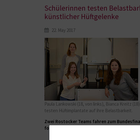
Schülerinnen testen Belastbar
künstlicher Hüftgelenke
22. May 2017
Paula Lankowski (18, von links), Bianca Kreitz (1
testen Hüftimplantate auf ihre Belastbarkeit.
Zwei Rostocker Teams fahren zum Bundesfina
forscht“