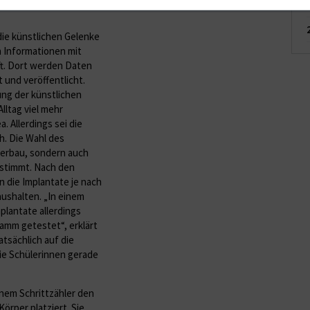
die künstlichen Gelenke
 Informationen mit
ft. Dort werden Daten
und veröffentlicht.
ung der künstlichen
lltag viel mehr
. Allerdings sei die
. Die Wahl des
rperbau, sondern auch
estimmt. Nach den
 die Implantate je nach
aushalten. „In einem
lantate allerdings
ramm getestet“, erklärt
tsächlich auf die
ie Schülerinnen gerade
nem Schrittzähler den
örper platziert. Sie