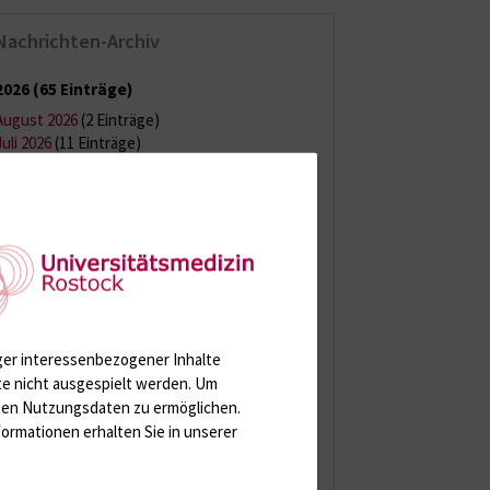
Nachrichten-Archiv
2026
(65 Einträge)
August 2026
(2 Einträge)
Juli 2026
(11 Einträge)
Juni 2026
(13 Einträge)
Mai 2026
(9 Einträge)
April 2026
(11 Einträge)
März 2026
(7 Einträge)
Februar 2026
(6 Einträge)
Januar 2026
(6 Einträge)
2025
(121 Einträge)
2024
(144 Einträge)
ger interessenbezogener Inhalte
te nicht ausgespielt werden.
Um
2023
(150 Einträge)
rten Nutzungsdaten zu ermöglichen.
ormationen erhalten Sie in unserer
2022
(150 Einträge)
2021
(149 Einträge)