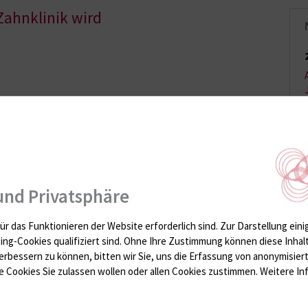
Zahnklinik wird
und Privatsphäre
ür das Funktionieren der Website erforderlich sind.
Zur Darstellung eini
-Studenten spielen
ting-Cookies qualifiziert sind. Ohne Ihre Zustimmung können diese Inhal
oyer der Zahnklinik.
erbessern zu können, bitten wir Sie, uns die Erfassung von anonymisie
 Cookies Sie zulassen wollen oder allen Cookies zustimmen. Weitere Inf
 Universitätsmedizin in
hig. Von 16 bis 18.30
achtskonzert im Foyer.