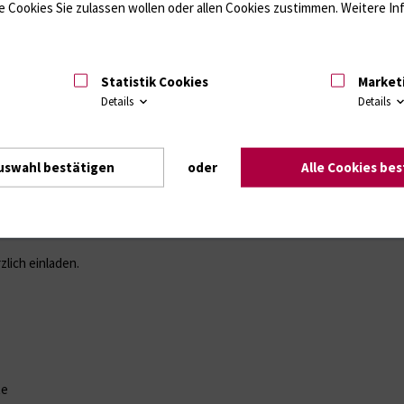
 Cookies Sie zulassen wollen oder allen Cookies zustimmen. Weitere Inf
re noch ein besonderes
nschauen, wie der
Statistik Cookies
Market
weck wurde der
Details
Details
gebrochen. Er liegt im
besondere
eeSparkasse Rostock,
ben auch dieses Jahr
uswahl bestätigen
oder
Alle Cookies be
Tüten mit nach Hause
zlich einladen.
te