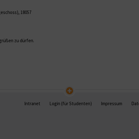
dgeschoss), 18057
grüßen zu dürfen.
Intranet
Login (für Studenten)
Impressum
Dat