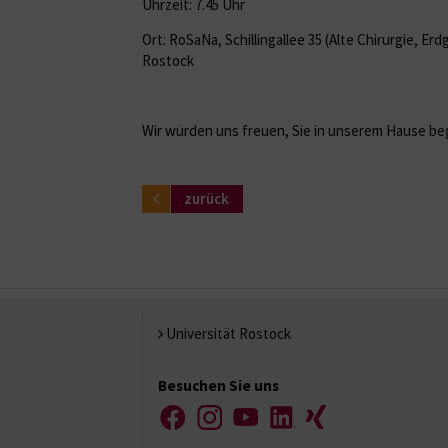
Uhrzeit: 7.45 Uhr
Ort: RoSaNa, Schillingallee 35 (Alte Chirurgie, Er
Rostock
Wir würden uns freuen, Sie in unserem Hause be
zurück
Universität Rostock
Besuchen Sie uns
Facebook
Instagram
YouTube
LinkedIn
Xing