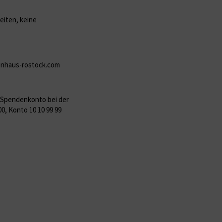
eiten, keine
enhaus-rostock.com
 Spendenkonto bei der
0, Konto 10 10 99 99