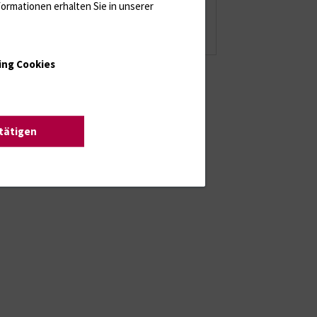
2008
(82 Einträge)
ormationen erhalten Sie in unserer
2007
(57 Einträge)
ing Cookies
stätigen