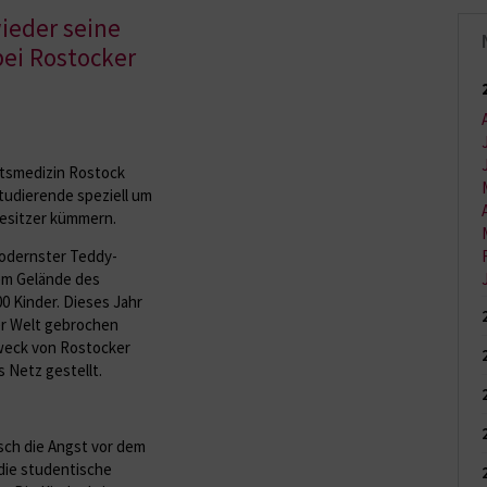
ieder seine
bei Rostocker
tätsmedizin Rostock
tudierende speziell um
Besitzer kümmern.
odernster Teddy-
dem Gelände des
0 Kinder. Dieses Jahr
er Welt gebrochen
Zweck von Rostocker
 Netz gestellt.
sch die Angst vor dem
die studentische