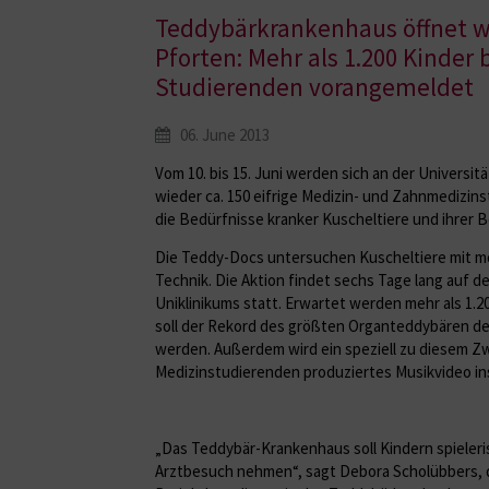
Teddybärkrankenhaus öffnet w
Pforten: Mehr als 1.200 Kinder 
Studierenden vorangemeldet
06. June 2013
Vom 10. bis 15. Juni werden sich an der Universi
wieder ca. 150 eifrige Medizin- und Zahnmedizins
die Bedürfnisse kranker Kuscheltiere und ihrer 
Die Teddy-Docs untersuchen Kuscheltiere mit m
Technik. Die Aktion findet sechs Tage lang auf 
Uniklinikums statt. Erwartet werden mehr als 1.20
soll der Rekord des größten Organteddybären d
werden. Außerdem wird ein speziell zu diesem 
Medizinstudierenden produziertes Musikvideo ins
„Das Teddybär-Krankenhaus soll Kindern spieleri
Arztbesuch nehmen“, sagt Debora Scholübbers, 