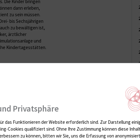
. Die Kinder bringen
können dann erleben,
tient zu sein müssen.
rei- bis Sechsjährigen
 auch zu bewältigen ist,
er, ärztlicher
Simulationsanlage und
che Kindertagesstätten.
er für ihre Teddys
ta-Gruppen werden
 begrüßt. Danach folgt
ach Krankheitsbild
 natürlich mit
er MRT. Je nach
und Privatsphäre
der Internist oder
sund zu machen. Die
 gebrochenen Dino-
ür das Funktionieren der Website erforderlich sind.
Zur Darstellung eini
en Pflichtterminen für
ting-Cookies qualifiziert sind. Ohne Ihre Zustimmung können diese Inhal
utzschule.
erbessern zu können, bitten wir Sie, uns die Erfassung von anonymisie