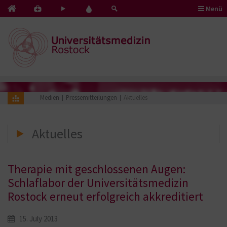
Menü
Kontakt
Pflege
Blut
&
mit
spenden
Notfälle
Herz
Medien
Pressemitteilungen
Aktuelles
Aktuelles
Therapie mit geschlossenen Augen:
Schlaflabor der Universitätsmedizin
Rostock erneut erfolgreich akkreditiert
15. July 2013