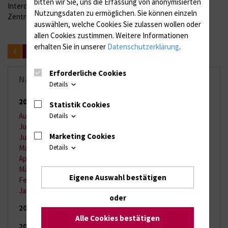
bitten wir Sie, uns die Erfassung von anonymisierten
Interdisziplinäre Internistische Intensivmedizin der Klinik I am
Nutzungsdaten zu ermöglichen.
Sie können einzeln
Zentrum für Innere Medizin der Universitätsmedizin Rostock
auswählen, welche Cookies Sie zulassen wollen oder
allen Cookies zustimmen. Weitere Informationen
erhalten Sie in unserer
Datenschutzerklärung
.
zurück
Erforderliche Cookies
Nachrichten-Archiv
Details
2026
(65 Einträge)
Statistik Cookies
August 2026
(2 Einträge)
Details
Juli 2026
(11 Einträge)
Marketing Cookies
Juni 2026
(13 Einträge)
Mai 2026
(9 Einträge)
Details
April 2026
(11 Einträge)
März 2026
(7 Einträge)
Eigene Auswahl bestätigen
Februar 2026
(6 Einträge)
Januar 2026
(6 Einträge)
oder
2025
(121 Einträge)
Alle Cookies bestätigen
2024
(144 Einträge)