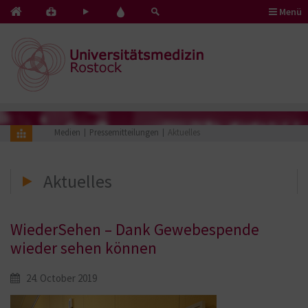
Menü
Kontakt
Pflege
Blut
&
mit
spenden
Notfälle
Herz
Medien
Pressemitteilungen
Aktuelles
Aktuelles
WiederSehen – Dank Gewebespende
wieder sehen können
24. October 2019