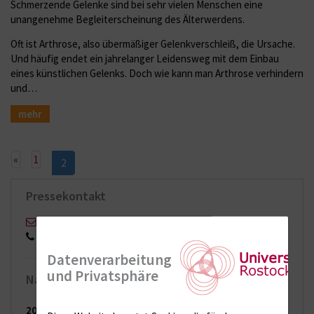
Schmerzende Gelenke sind bei sehr vielen Menschen eine
unangenehme Begleiterscheinung des Älterwerdens.
Oft ist Arthrose, also übermäßiger Gelenkverschleiß, die Ursache.
Und häufig endet ein jahrelanger Leidensweg mit dem Einbau
eines künstlichen Gelenks. Doch wie kann man Arthrose verhindern
und…
mehr
Vorherige
«
1
2
Pressekontakt
Stefan Menzel
0151 17168553
Datenverarbeitung
und Privatsphäre
Nachrichten-Archiv
2026
(65 Einträge)