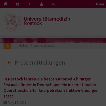
Menü
Kontakt
Pflege
Blut
&
mit
spenden
Notfälle
Herz
Medien
Pressemitteilungen
Pressemitteilungen
In Rostock lehren die besten Knorpel-Chirurgen:
Erstmals findet in Deutschland ein internationaler
Operationskurs für knorpelrekonstruktive Chirurgie
statt
Aug. 12, 2011