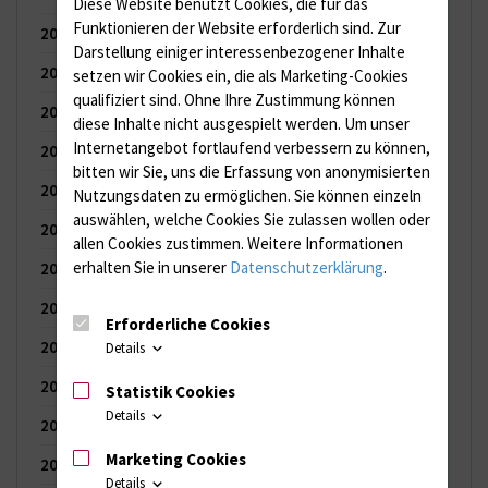
Diese Website benutzt Cookies, die für das
Funktionieren der Website erforderlich sind.
Zur
2025
(121 Einträge)
Darstellung einiger interessenbezogener Inhalte
2024
(144 Einträge)
setzen wir Cookies ein, die als Marketing-Cookies
qualifiziert sind. Ohne Ihre Zustimmung können
2023
(150 Einträge)
diese Inhalte nicht ausgespielt werden.
Um unser
Internetangebot fortlaufend verbessern zu können,
2022
(150 Einträge)
bitten wir Sie, uns die Erfassung von anonymisierten
2021
(149 Einträge)
Nutzungsdaten zu ermöglichen.
Sie können einzeln
auswählen, welche Cookies Sie zulassen wollen oder
2020
(154 Einträge)
allen Cookies zustimmen. Weitere Informationen
erhalten Sie in unserer
Datenschutzerklärung
.
2019
(155 Einträge)
2018
(109 Einträge)
Erforderliche Cookies
2017
(83 Einträge)
Details
2016
(103 Einträge)
Statistik Cookies
Details
2015
(122 Einträge)
Marketing Cookies
2014
(120 Einträge)
Details