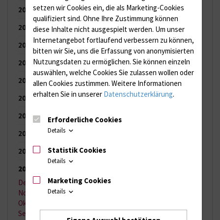
setzen wir Cookies ein, die als Marketing-Cookies
2023
(150 Einträge)
qualifiziert sind. Ohne Ihre Zustimmung können
2022
(150 Einträge)
diese Inhalte nicht ausgespielt werden.
Um unser
Internetangebot fortlaufend verbessern zu können,
2021
(149 Einträge)
bitten wir Sie, uns die Erfassung von anonymisierten
Nutzungsdaten zu ermöglichen.
Sie können einzeln
2020
(154 Einträge)
auswählen, welche Cookies Sie zulassen wollen oder
2019
(155 Einträge)
allen Cookies zustimmen. Weitere Informationen
erhalten Sie in unserer
Datenschutzerklärung
.
2018
(109 Einträge)
2017
(83 Einträge)
Erforderliche Cookies
Details
2016
(103 Einträge)
Statistik Cookies
2015
(122 Einträge)
Details
2014
(120 Einträge)
Marketing Cookies
Dezember 2014
(6 Einträge)
Details
November 2014
(6 Einträge)
Oktober 2014
(13 Einträge)
September 2014
(8 Einträge)
Eigene Auswahl bestätigen