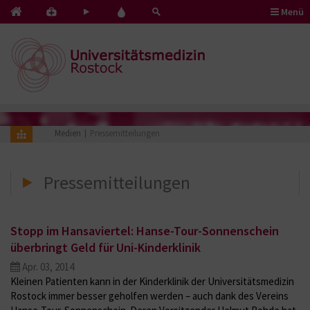
Menü
Kontakt
Pflege
Blut
&
mit
spenden
Notfälle
Herz
Medien
Pressemitteilungen
Pressemitteilungen
Stopp im Hansaviertel: Hanse-Tour-Sonnenschein
überbringt Geld für Uni-Kinderklinik
Apr. 03, 2014
Kleinen Patienten kann in der Kinderklinik der Universitätsmedizin
Rostock immer besser geholfen werden – auch dank des Vereins