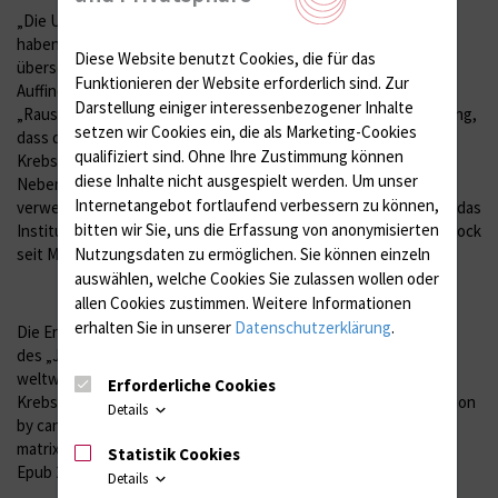
„Die Untersuchungen zur Antikrebswirkung von Cannabinoiden
haben das Stadium der experimentellen Forschung noch nicht
Diese Website benutzt Cookies, die für das
überschritten. Die bisherigen Befunde sowie die derzeitige
Funktionieren der Website erforderlich sind.
Zur
Auffindung einer Reihe von Cannabinoid-Vertretern ohne
Darstellung einiger interessenbezogener Inhalte
„Rauschwirkung“ geben jedoch begründeten Anlass zur Hoffnung,
setzen wir Cookies ein, die als Marketing-Cookies
dass diese Stoffe perspektivisch eine zusätzliche Option zur
qualifiziert sind. Ohne Ihre Zustimmung können
Krebstherapie darstellen könnten, die mit weniger
diese Inhalte nicht ausgespielt werden.
Um unser
Nebenwirkungen als die in der herkömmlichen Chemotherapie
Internetangebot fortlaufend verbessern zu können,
verwendeten Medikamente auskommt“, so Professor Hinz, der das
bitten wir Sie, uns die Erfassung von anonymisierten
Institut für Toxikologie und Pharmakologie der Universität Rostock
Nutzungsdaten zu ermöglichen.
Sie können einzeln
seit Mai 2007 leitet.
auswählen, welche Cookies Sie zulassen wollen oder
allen Cookies zustimmen. Weitere Informationen
erhalten Sie in unserer
Datenschutzerklärung
.
Die Ergebnisse dieser Arbeit wurden in einer aktuellen Ausgabe
des „Journal of the National Cancer Institute“ publiziert, der
weltweit führenden Zeitschrift auf dem Gebiet der
Erforderliche Cookies
Krebsforschung: Ramer R, Hinz B. Inhibition of cancer cell invasion
Details
by cannabinoids via increased expression of tissue inhibitor of
matrix metalloproteinases-1. J Natl Cancer Inst. 2008;100:59-69.
Statistik Cookies
Epub 2007 Dec 25.
Details