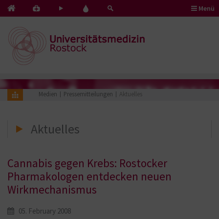
Menü
Kontakt
Pflege
Blut
&
mit
spenden
Notfälle
Herz
Medien
Pressemitteilungen
Aktuelles
Aktuelles
Cannabis gegen Krebs: Rostocker
Pharmakologen entdecken neuen
Wirkmechanismus
05. February 2008