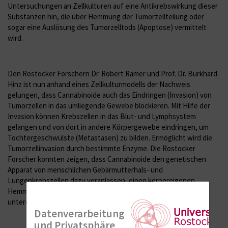
Untersuchungen an Zellkulturen auf eine Antikrebswirkung dieser
Substanzen hin, die über Hemmung der Tumorzellteilung oder
sogar eine Auslösung des Tumorzelltods (Apoptose) vermittelt
wird.
Den Rostocker Forschern Dr. Robert Ramer und Prof. Dr. Burkhard
Hinz ist nun anhand eines Zellkulturmodells der Nachweis
gelungen, dass Cannabinoide auch das Eindringen (Invasion) von
Tumorzellen in das umliegende Gewebe blockieren. Mit Hilfe der
Invasion können Krebszellen in das Blut- und Lymphsystem
gelangen und von dort in andere Körpergewebe eindringen, um
Tochtergeschwülste (Metastasen) zu bilden. Ermöglicht wird die
Tumorzellinvasion durch bestimmte Enzyme. Die Rostocker
Forscher konnten zeigen, dass Cannabinoide den genetischen
Apparat von menschlichen Gebärmutterhals- und
Lungenkrebszellen dazu veranlassen, einen körpereigenen
Hemmer dieser Enzyme zu produzieren, der die Invasivität
unterdrückt.
Datenverarbeitung
und Privatsphäre