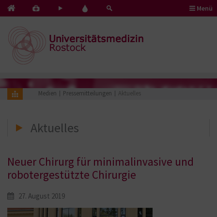
Menü
Kontakt
Pflege
Blut
&
mit
spenden
Notfälle
Herz
Medien
Pressemitteilungen
Aktuelles
Aktuelles
Neuer Chirurg für minimalinvasive und
robotergestützte Chirurgie
27. August 2019