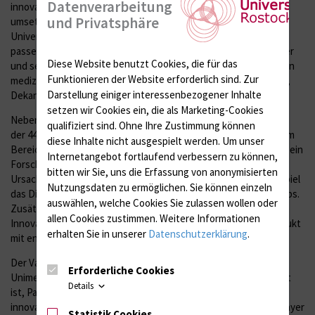
Datenverarbeitung
innovative Konzepte entwickelt, die wir hier mit unserem Team
und Privatsphäre
umsetzen können“, betont Schafmayer. In der Hanse- und
Universitätsstadt hat er dafür die optimale Infrastruktur und
passende Kooperationspartner gefunden. „Mit Prof. Schafmayer
Diese Website benutzt Cookies, die für das
und seinem Team gewinnt die Unimedizin ein erhebliches Maß an
Funktionieren der Website erforderlich sind.
Zur
medizinischem Know-how“, betont auch Prof. Dr. Emil Reisinger,
Darstellung einiger interessenbezogener Inhalte
Dekan und Wissenschaftlicher Vorstand.
setzen wir Cookies ein, die als Marketing-Cookies
Neben verschiedenen Facharzt- und Zusatzbezeichnungen hat
qualifiziert sind. Ohne Ihre Zustimmung können
der 44-Jährige einen Master of Business Administration (MBA) im
diese Inhalte nicht ausgespielt werden.
Um unser
Bereich Hospital Management and Integrated Care absolviert. Sein
Internetangebot fortlaufend verbessern zu können,
Forschungsschwerpunkt liegt in der Aufklärung genetischer
bitten wir Sie, uns die Erfassung von anonymisierten
Ursachen viszeralmedizinischer Krankheitsbilder, wie zum Beispiel
Nutzungsdaten zu ermöglichen.
Sie können einzeln
das Divertikel- und Gallensteinleiden sowie Darm-und Leberkrebs.
auswählen, welche Cookies Sie zulassen wollen oder
Zusätzlich hat er in den letzten Jahren neue medizintechnische
allen Cookies zustimmen. Weitere Informationen
Innovationen erforscht und von der Idee bis zum fertigen Produkt
erhalten Sie in unserer
Datenschutzerklärung
.
mit entwickelt.
Der Vater von vier Söhnen fühlt sich schon jetzt wohl an der
Erforderliche Cookies
Unimedizin. Empfangen wurde er von einem Team, das motiviert
Details
ist, Patienten auf höchstem Niveau zu versorgen und sich mit
innovativen Techniken und Methoden zu beschäftigen. Schafmayer
Statistik Cookies