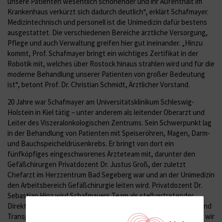
unsere Patienten wesentlich schonender und ihr Aufenthalt im
Krankenhaus verkürzt sich dadurch deutlich“, erklärt Schafmayer.
Medizintechnisch und personell ist die Unimedizin dafür bestens
ausgestattet. Die verschiedenen Bereiche ärztliche Versorgung,
Pflege und auch Verwaltung greifen hier gut ineinander. „Hinzu
kommt, Prof. Schafmayer bringt ein wichtiges Zertifikat in der
Robotik mit, welches über Rostock hinaus strahlen wird und für die
moderne Behandlung unserer Patienten von großer Bedeutung
ist“, betont Prof. Dr. Christian Schmidt, Ärztlicher Vorstand.
20 Jahre war Schafmayer am Universitätsklinikum Schleswig-
Holstein in Kiel tätig – unter anderem als leitender Oberarzt und
Leiter des Viszeralonkologischen Zentrums. Sein Schwerpunkt lag
in der Behandlung von Patienten mit Speiseröhren, Magen, Darm-
und Bauchspeicheldrüsenkrebs. Er bringt von dort ein
fünfköpfiges eingeschworenes Ärzteteam mit, darunter den
Gefäßchirurgen Privatdozent Dr. Justus Groß, der zuletzt
Chefarzt im Herzzentrum Bad Segeberg war und an der Unimedizin
den Arbeitsbereich Gefäßchirurgie leiten wird. Privatdozent Dr.
Sebastian Hinz wird Schafmayers Team als stellvertretender
Direktor mit dem Schwerpunkt Leber-, Bauchspeicheldrüsen- und
Transplantationschirurgie verstärken. „Mit dem Vorstand haben wir