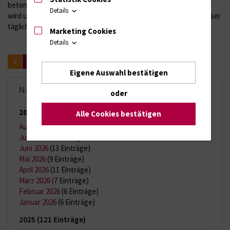
betont: „Am Ende zählt, dass der Patient bestmöglich versorgt
Details
wird und mit guter Lebensqualität nach Hause geht – das ist unser
täglicher Anspruch.“
Marketing Cookies
Details
zurück
Eigene Auswahl bestätigen
Nachrichten-Archiv
oder
2026
(65 Einträge)
Alle Cookies bestätigen
August 2026
(2 Einträge)
Juli 2026
(11 Einträge)
Juni 2026
(13 Einträge)
Mai 2026
(9 Einträge)
April 2026
(11 Einträge)
März 2026
(7 Einträge)
Februar 2026
(6 Einträge)
Januar 2026
(6 Einträge)
2025
(121 Einträge)