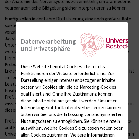
der Anatomie des Nervensystems zu vermitteln, um u. a. moderne
neuroanatomische Bildgebung sicher interpretieren zu können.
Künftig sollen in der Lehre Digitalisierung eine noch größere Rolle
spielen und so die „digitale und analoge Anatomie“ stärker
verzahnt werden. Zugleich werde die Arbeitsgruppe von Prof.
Joost wachsen, wodurch umfangreichere experimentelle
Datenverarbeitung
Untersuchungen von Immunzellen und Liquorproben möglich
und Privatsphäre
werden. Diese Arbeiten sollen weiter aufklären, welche Rolle die
Hirnhäute bei entzündlichen Erkrankungen oder auch bei
Krebserkrankungen spielen und damit das Verständnis von
Diese Website benutzt Cookies, die für das
Erkrankungsprozessen weiter verbessern. Die Junior-Professur ist
Funktionieren der Website erforderlich sind.
Zur
im Tenure-Track-Verfahren angelegt. Nach einer
Darstellung einiger interessenbezogener Inhalte
Leistungsüberprüfung nach drei und sechs Jahren kann die
setzen wir Cookies ein, die als Marketing-Cookies
Position in eine W2-Professur dauerhaft verstetigt werden. Für
qualifiziert sind. Ohne Ihre Zustimmung können
Prof. Joost bedeutet dies eine verlässliche Perspektive für ihre
diese Inhalte nicht ausgespielt werden.
Um unser
wissenschaftliche Weiterentwicklung sowie die Möglichkeit, sich in
Internetangebot fortlaufend verbessern zu können,
dieser Zeit zu habilitieren.
bitten wir Sie, uns die Erfassung von anonymisierten
Prof. Joost hob außerdem hervor, wie sehr sie den Wissenschafts-
Nutzungsdaten zu ermöglichen.
Sie können einzeln
und Forschungsstandort Rostock schätze. „Rostock ist eine
auswählen, welche Cookies Sie zulassen wollen oder
Universität der kleinen Wege, und als Nachwuchswissenschaftlerin
allen Cookies zustimmen. Weitere Informationen