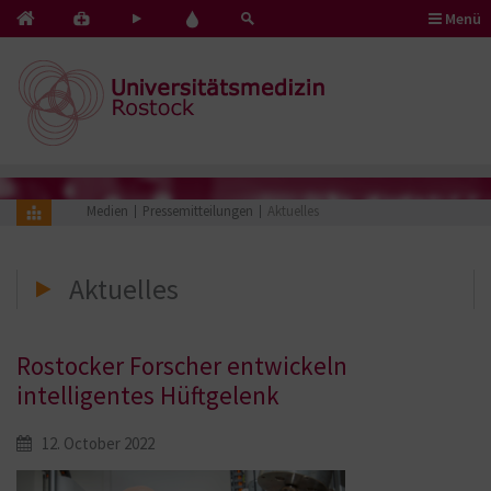
Menü
Kontakt
Pflege
Blut
&
mit
spenden
Notfälle
Herz
Medien
Pressemitteilungen
Aktuelles
Aktuelles
Rostocker Forscher entwickeln
intelligentes Hüftgelenk
12. October 2022