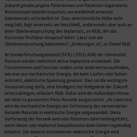
Zukunft gerade jüngere Patientinnen und Patienten sogenannte
Revisionsoperationen brauchen, wo wiederholt erneuter
Gelenkersatz erforderlich ist. Dass eine künstliche Hüfte nicht
ewig hält, liegt einerseits am Verschleiß, andererseits aber auch an
einer Überbeanspruchung des Implantats, so Klüß, der das
Rostocker Prüflabor Innoproof leitet. Lässt sich der
Überbeanspruchung beikommen? „Eindeutiges Ja“, so Daniel Klüß.
Im Sonderforschungsbereich (SFB) 1270 ELAINE der Universität
Rostock werden elektrisch aktive Implantate entwickelt. Die
Forscherinnen und Forscher wollen unter anderem herausfinden,
wie man aus mechanischer Energie, die beim Laufen oder Gehen
entsteht, elektrische Spannung gewinnt. Dies sei die wichtigste
Voraussetzung dafür, eine Intelligenz ins Hüftgelenk der Zukunft
unterzubringen, erläutert Klüß. Dafür wird die Hüftendoprothese
mit einer so genannten Piezo-Keramik ausgestattet. „Im Labortest
wird die mechanische Energie der Verformung des verwendeten
Keramik-Materials in elektrische Energie umgewandelt. Diese
Verformung der Keramik wird vom Patienten dann herbeigeführt,
wenn dieser sein Implantat beispielsweise beim Gehen regelmäßig
belastet. Die dadurch entstehende elektrische Energie wird