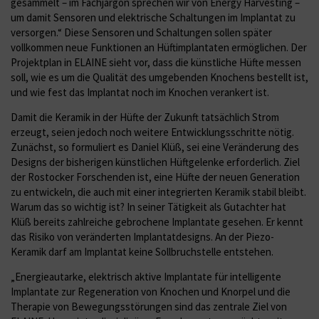
gesammelt – im Fachjargon sprechen wir von Energy Harvesting –
um damit Sensoren und elektrische Schaltungen im Implantat zu
versorgen.“ Diese Sensoren und Schaltungen sollen später
vollkommen neue Funktionen an Hüftimplantaten ermöglichen. Der
Projektplan in ELAINE sieht vor, dass die künstliche Hüfte messen
soll, wie es um die Qualität des umgebenden Knochens bestellt ist,
und wie fest das Implantat noch im Knochen verankert ist.
Damit die Keramik in der Hüfte der Zukunft tatsächlich Strom
erzeugt, seien jedoch noch weitere Entwicklungsschritte nötig.
Zunächst, so formuliert es Daniel Klüß, sei eine Veränderung des
Designs der bisherigen künstlichen Hüftgelenke erforderlich. Ziel
der Rostocker Forschenden ist, eine Hüfte der neuen Generation
zu entwickeln, die auch mit einer integrierten Keramik stabil bleibt.
Warum das so wichtig ist? In seiner Tätigkeit als Gutachter hat
Klüß bereits zahlreiche gebrochene Implantate gesehen. Er kennt
das Risiko von veränderten Implantatdesigns. An der Piezo-
Keramik darf am Implantat keine Sollbruchstelle entstehen.
„Energieautarke, elektrisch aktive Implantate für intelligente
Implantate zur Regeneration von Knochen und Knorpel und die
Therapie von Bewegungsstörungen sind das zentrale Ziel von