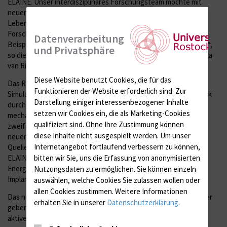
ELAINE. Unser interdisziplinäres Forschungsteam möchte mit
neuen Erkenntnissen und Innovationen zu einer höheren
Lebensqualität für Alt und Jung beitragen. Die
Forschungsergebnisse von Daniel Klüß sind ein sehr schönes
Datenverarbeitung
Beispiel für erfolgreiche interdisziplinäre Grundlagenforschung“,
und Privatsphäre
so die Sprecherin des Sonderforschungsbereichs Prof. Dr. Ursula
van Rienen.
Diese Website benutzt Cookies, die für das
Das Rostocker Team hat bereits zahllose vielversprechende
Funktionieren der Website erforderlich sind.
Zur
Simulationen und Berechnungen für ein intelligentes Hüftgelenk
Darstellung einiger interessenbezogener Inhalte
durchgeführt. Parallel dazu laufen im Prüflabor von Innoproof
setzen wir Cookies ein, die als Marketing-Cookies
mechanische Versuche. „Die Testnormen wurden auch im
qualifiziert sind. Ohne Ihre Zustimmung können
zweifachen Durchlauf bestanden“, sagt Daniel Klüß. „Mit der
diese Inhalte nicht ausgespielt werden.
Um unser
neuen Technik des Energy Harvesting gibt es jetzt auch eine
Internetangebot fortlaufend verbessern zu können,
Quelle von elektrischer Energie in der Hüftprothese.“ Im SFB
bitten wir Sie, uns die Erfassung von anonymisierten
ELAINE gehe es nun zunächst darum zu erforschen, wie diese
Energiequelle auch als Sensor für Knochenqualität und
Nutzungsdaten zu ermöglichen.
Sie können einzeln
Implantatlockerungen benutzt werden könne.
auswählen, welche Cookies Sie zulassen wollen oder
allen Cookies zustimmen. Weitere Informationen
Das neu entwickelte Diagnosesystem soll auch Auskunft darüber
erhalten Sie in unserer
Datenschutzerklärung
.
geben können, wie aktiv der Patient tatsächlich ist. Denn: Je
aktiver der Patient, desto mehr elektrische Spannung wird