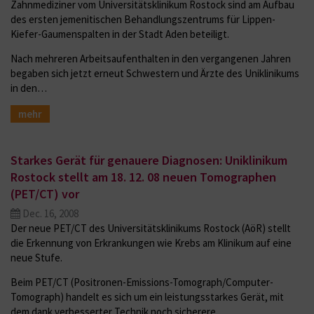
Zahnmediziner vom Universitätsklinikum Rostock sind am Aufbau
des ersten jemenitischen Behandlungszentrums für Lippen-
Kiefer-Gaumenspalten in der Stadt Aden beteiligt.
Nach mehreren Arbeitsaufenthalten in den vergangenen Jahren
begaben sich jetzt erneut Schwestern und Ärzte des Uniklinikums
in den…
mehr
Starkes Gerät für genauere Diagnosen: Uniklinikum
Rostock stellt am 18. 12. 08 neuen Tomographen
(PET/CT) vor
Dec. 16, 2008
Der neue PET/CT des Universitätsklinikums Rostock (AöR) stellt
die Erkennung von Erkrankungen wie Krebs am Klinikum auf eine
neue Stufe.
Beim PET/CT (Positronen-Emissions-Tomograph/Computer-
Tomograph) handelt es sich um ein leistungsstarkes Gerät, mit
dem dank verbesserter Technik noch sicherere…