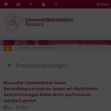
Menü
Kontakt
Pflege
Blut
&
mit
spenden
Notfälle
Herz
Medien
Pressemitteilungen
Pressemitteilungen
Rostocker Zahnmediziner bauen
Behandlungszentrum im Jemen auf: Mund-Kiefer-
Gesichtschirurgen bilden Ärzte aus/Professor
Gundlach geehrt
Dec. 29, 2008