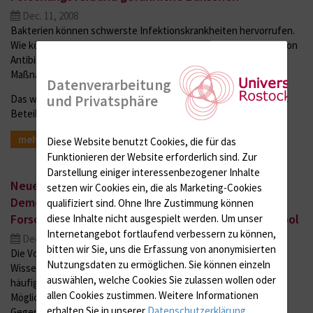
Dec. 11, 2008
Bakterien können schwerste Infektionskrankheiten hervorrufen.
Wie können diese schnell diagnostiziert und ohne den Einsatz von
Antibiotika behandelt werden? Und welche vorbeugenden
Maßnahmen helfen wirksam?
Datenverarbeitung
und Privatsphäre
Das wollen Wissenschaftler aus ganz Europa jetzt herausfinden.
Beteiligt an dem…
mehr
Diese Website benutzt Cookies, die für das
Funktionieren der Website erforderlich sind.
Zur
Darstellung einiger interessenbezogener Inhalte
Neue Ansätze zur Behandlung der Alzheimer-
setzen wir Cookies ein, die als Marketing-Cookies
Demenz: Wissenschaftler diskutieren
qualifiziert sind. Ohne Ihre Zustimmung können
Forschungserfolge während der Baltic Winter School
diese Inhalte nicht ausgespielt werden.
Um unser
Internetangebot fortlaufend verbessern zu können,
Dec. 05, 2008
bitten wir Sie, uns die Erfassung von anonymisierten
Die Vorgänge, die bei der Alzheimer-Demenz ablaufen, sind
Nutzungsdaten zu ermöglichen.
Sie können einzeln
Wissenschaftlern weitgehend bekannt. Die Ursachen dieser
auswählen, welche Cookies Sie zulassen wollen oder
häufigsten aller neurodegenerativen Erkrankungen und die
allen Cookies zustimmen. Weitere Informationen
Möglichkeiten ihrer Behandlung sind allerdings noch immer
erhalten Sie in unserer
Datenschutzerklärung
.
Gegenstand intensiver Grundlagenforschung.