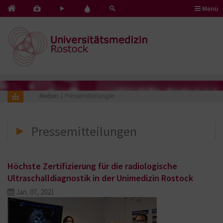
Menü
Kontakt
Pflege
Blut
&
mit
spenden
Notfälle
Herz
Medien
Pressemitteilungen
Pressemitteilungen
Höchste Zertifizierung für die radiologische
Ultraschalldiagnostik in der Unimedizin Rostock
Jan. 07, 2021