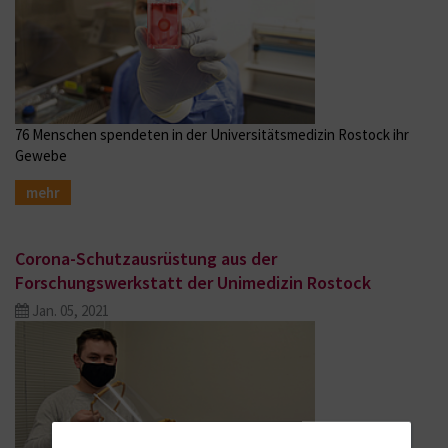
76 Menschen spendeten in der Universitätsmedizin Rostock ihr
Gewebe
mehr
Corona-Schutzausrüstung aus der
Forschungswerkstatt der Unimedizin Rostock
Jan. 05, 2021