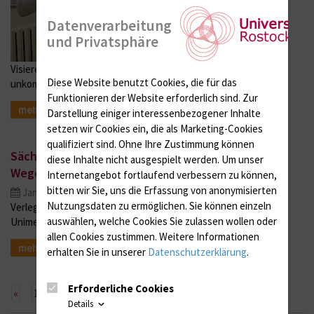
Datenverarbeitung
und Privatsphäre
Visiere aus dem 3D-Drucker / Verbesserter Tragekomfort und
Diese Website benutzt Cookies, die für das
unkomplizierte Reinigung
Funktionieren der Website erforderlich sind.
Zur
mehr
Darstellung einiger interessenbezogener Inhalte
setzen wir Cookies ein, die als Marketing-Cookies
qualifiziert sind. Ohne Ihre Zustimmung können
Sächsische Covid-19-Patienten teilweise auf dem
diese Inhalte nicht ausgespielt werden.
Um unser
Wege der Besserung
Internetangebot fortlaufend verbessern zu können,
bitten wir Sie, uns die Erfassung von anonymisierten
Jan. 04, 2021
Nutzungsdaten zu ermöglichen.
Sie können einzeln
Verlegung eines Patienten auf eine Normalstation an der
auswählen, welche Cookies Sie zulassen wollen oder
Unimedizin Rostock
allen Cookies zustimmen. Weitere Informationen
mehr
erhalten Sie in unserer
Datenschutzerklärung
.
Erforderliche Cookies
Vorherige
«
1
28
29
…
30
Details